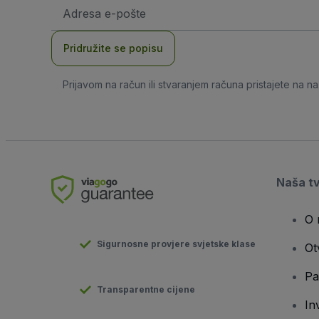
E-
mail
adresa
Pridružite se popisu
Prijavom na račun ili stvaranjem računa pristajete na n
Naša t
O 
Sigurnosne provjere svjetske klase
Ot
Pa
Transparentne cijene
In