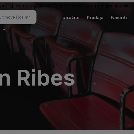
pnju i preprodaju ulaznica. Cijene ulaznica u preprodaji mogu biti ve
Istražite
Prodaja
Favoriti
i
n Ribes