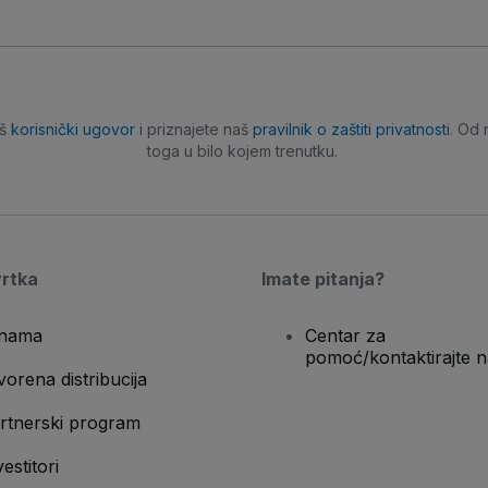
aš
korisnički ugovor
i priznajete naš
pravilnik o zaštiti privatnosti
. Od 
toga u bilo kojem trenutku.
vrtka
Imate pitanja?
nama
Centar za
pomoć/kontaktirajte n
vorena distribucija
rtnerski program
vestitori