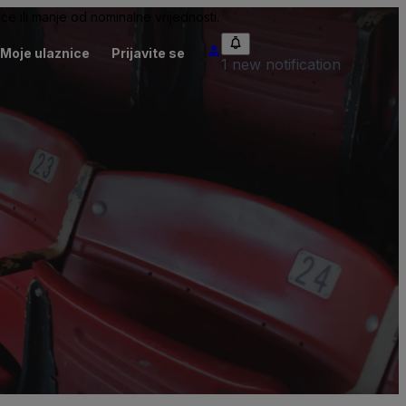
će ili manje od nominalne vrijednosti.
Moje ulaznice
Prijavite se
1 new notification