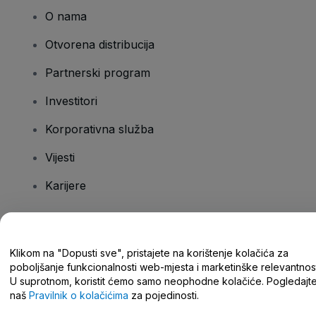
O nama
Otvorena distribucija
Partnerski program
Investitori
Korporativna služba
Vijesti
Karijere
Imate pitanja?
Klikom na "Dopusti sve", pristajete na korištenje kolačića za
poboljšanje funkcionalnosti web-mjesta i marketinške relevantnost
Centar za pomoć/kontaktirajte nas
U suprotnom, koristit ćemo samo neophodne kolačiće. Pogledajt
naš
Pravilnik o kolačićima
za pojedinosti.