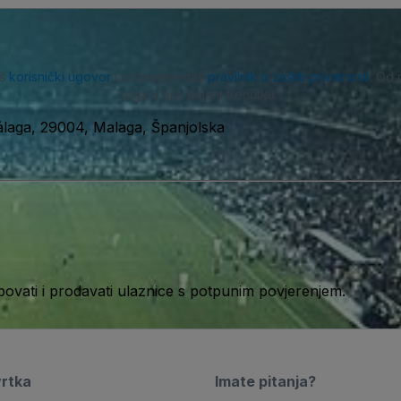
aš
korisnički ugovor
i priznajete naš
pravilnik o zaštiti privatnosti
. Od 
toga u bilo kojem trenutku.
álaga, 29004, Malaga, Španjolska
ati i prodavati ulaznice s potpunim povjerenjem.
vrtka
Imate pitanja?