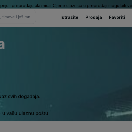
pnju i preprodaju ulaznica. Cijene ulaznica u preprodaji mogu biti ve
Istražite
Prodaja
Favoriti
a
ikaz svih događaja.
o u vašu ulaznu poštu