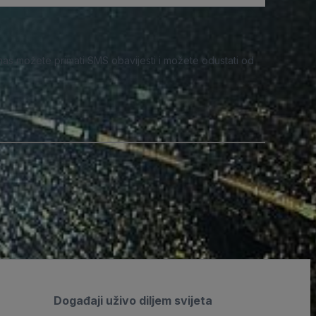
nas možete primati SMS obavijesti i možete odustati od
Događaji uživo diljem svijeta