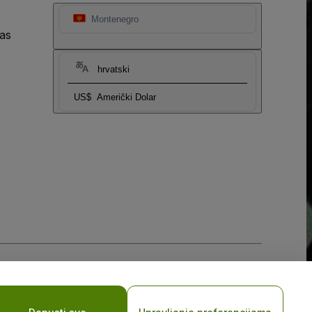
Montenegro
as
hrvatski
US$
Američki Dolar
sti za mobilne uređaje