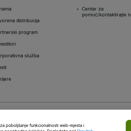
nama
Centar za
pomoć/kontaktirajte n
vorena distribucija
rtnerski program
vestitori
rporativna služba
esti
rijere
vilnik o zaštiti privatnosti
,
Pravilnik o kolačićima
i
Pravilnik o zaštiti privatno
a za poboljšanje funkcionalnosti web-mjesta i