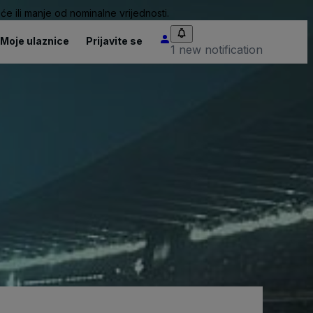
će ili manje od nominalne vrijednosti.
Moje ulaznice
Prijavite se
1 new notification