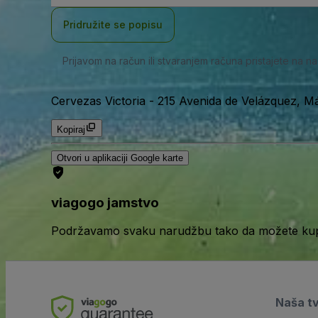
adresa
Pridružite se popisu
Prijavom na račun ili stvaranjem računa pristajete na n
Cervezas Victoria
-
215 Avenida de Velázquez, M
Kopiraj
Otvori u aplikaciji Google karte
viagogo jamstvo
Podržavamo svaku narudžbu tako da možete kupov
Naša t