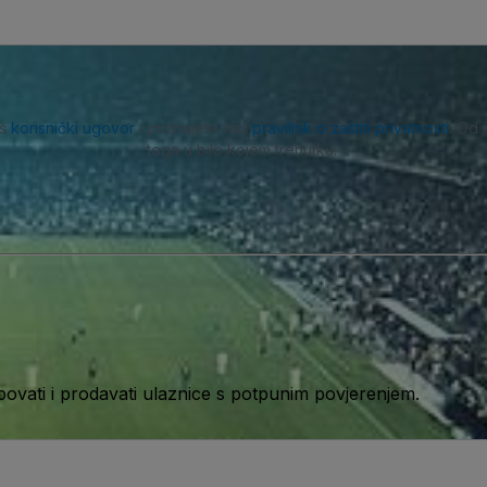
aš
korisnički ugovor
i priznajete naš
pravilnik o zaštiti privatnosti
. Od 
toga u bilo kojem trenutku.
ati i prodavati ulaznice s potpunim povjerenjem.