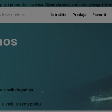
pnju i preprodaju ulaznica. Cijene ulaznica u preprodaji mogu biti ve
Istražite
Prodaja
Favoriti
mos
ikaz svih događaja.
o u vašu ulaznu poštu