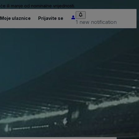
će ili manje od nominalne vrijednosti.
Moje ulaznice
Prijavite se
1 new notification