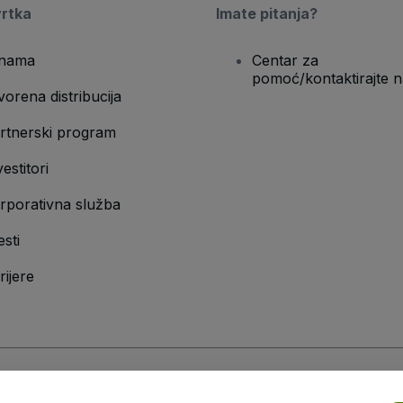
vrtka
Imate pitanja?
nama
Centar za
pomoć/kontaktirajte n
vorena distribucija
rtnerski program
vestitori
rporativna služba
esti
rijere