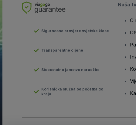
Naša t
O 
Sigurnosne provjere svjetske klase
Ot
Pa
Transparentne cijene
In
Ko
Stopostotno jamstvo narudžbe
Vij
Korisnička služba od početka do
Ka
kraja
Autorska prava © viagogo GmbH 2026
Pojedinosti o tvrtki