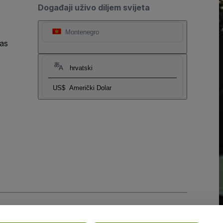
Događaji uživo diljem svijeta
Montenegro
as
hrvatski
US$
Američki Dolar