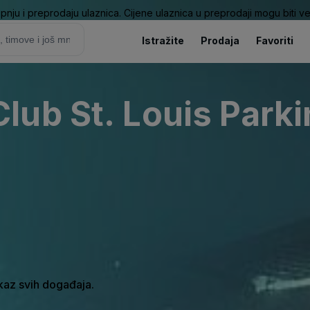
pnju i preprodaju ulaznica. Cijene ulaznica u preprodaji mogu biti ve
Istražite
Prodaja
Favoriti
ub St. Louis Parki
ikaz svih događaja.