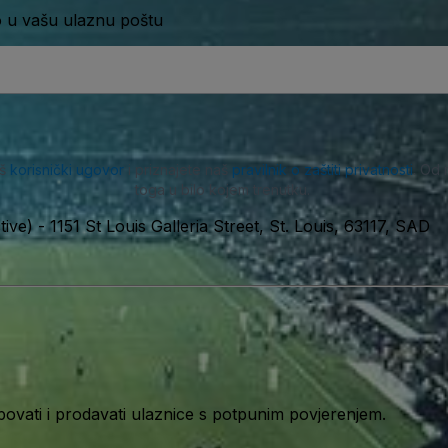
o u vašu ulaznu poštu
aš
korisnički ugovor
i priznajete naš
pravilnik o zaštiti privatnosti
. Od 
toga u bilo kojem trenutku.
tive)
-
1151 St Louis Galleria Street, St. Louis, 63117, SAD
ati i prodavati ulaznice s potpunim povjerenjem.