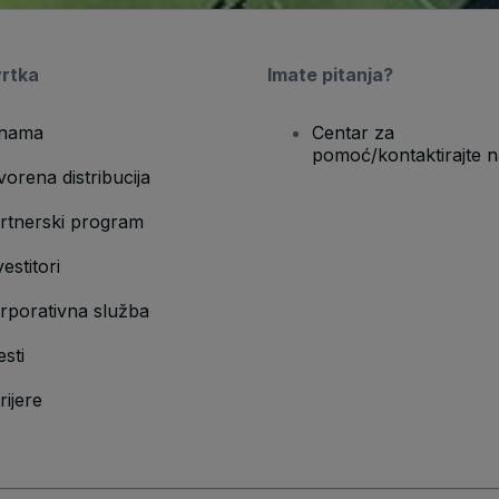
vrtka
Imate pitanja?
nama
Centar za
pomoć/kontaktirajte n
vorena distribucija
rtnerski program
vestitori
rporativna služba
esti
rijere