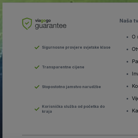
Naša t
O 
Sigurnosne provjere svjetske klase
Ot
Pa
Transparentne cijene
In
Ko
Stopostotno jamstvo narudžbe
Vij
Korisnička služba od početka do
Ka
kraja