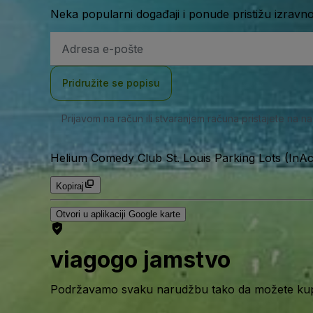
Neka popularni događaji i ponude pristižu izravn
E-
mail
adresa
Pridružite se popisu
Prijavom na račun ili stvaranjem računa pristajete na n
Helium Comedy Club St. Louis Parking Lots (InAc
Kopiraj
Otvori u aplikaciji Google karte
viagogo jamstvo
Podržavamo svaku narudžbu tako da možete kupov