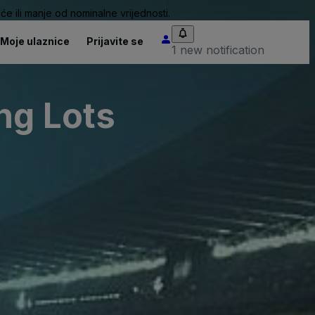
će ili manje od nominalne vrijednosti.
Moje ulaznice
Prijavite se
1 new notification
ng Lots