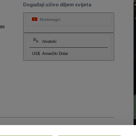
Događaji uživo diljem svijeta
Montenegro
as
hrvatski
US$
Američki Dolar