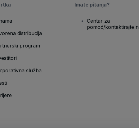
vrtka
Imate pitanja?
nama
Centar za
pomoć/kontaktirajte n
vorena distribucija
rtnerski program
vestitori
rporativna služba
esti
rijere