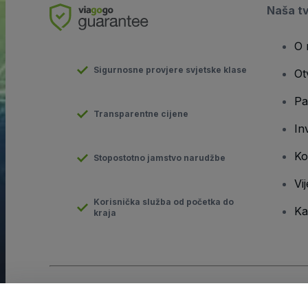
Naša t
O 
Sigurnosne provjere svjetske klase
Ot
Pa
Transparentne cijene
In
Ko
Stopostotno jamstvo narudžbe
Vij
Korisnička služba od početka do
Ka
kraja
Autorska prava © viagogo GmbH 2026
Pojedinosti o tvrtki