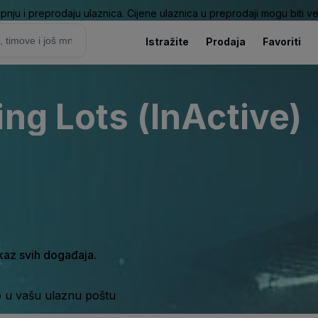
pnju i preprodaju ulaznica. Cijene ulaznica u preprodaji mogu biti ve
Istražite
Prodaja
Favoriti
ng Lots (InActive)
ikaz svih događaja.
o u vašu ulaznu poštu