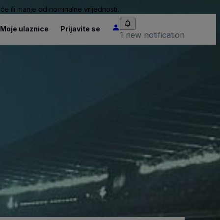
će ili manje od nominalne vrijednosti.
Moje ulaznice
Prijavite se
1 new notification