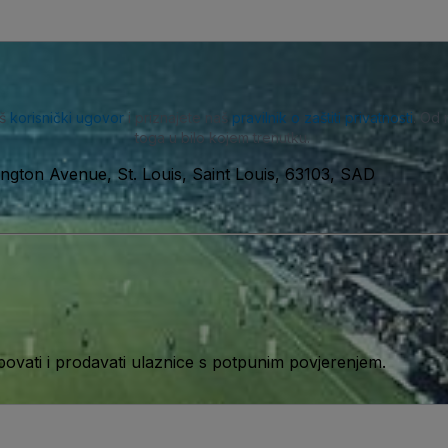
aš
korisnički ugovor
i priznajete naš
pravilnik o zaštiti privatnosti
. Od 
toga u bilo kojem trenutku.
ngton Avenue, St. Louis, Saint Louis, 63103, SAD
ati i prodavati ulaznice s potpunim povjerenjem.