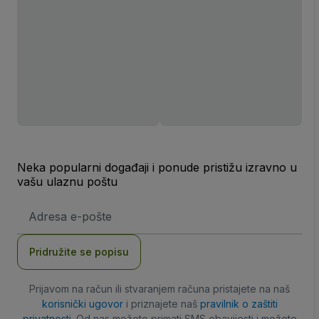
Neka popularni događaji i ponude pristižu izravno u
vašu ulaznu poštu
E-
mail
adresa
Pridružite se popisu
Prijavom na račun ili stvaranjem računa pristajete na naš
korisnički ugovor
i priznajete naš
pravilnik o zaštiti
privatnosti
. Od nas možete primati SMS obavijesti i možete