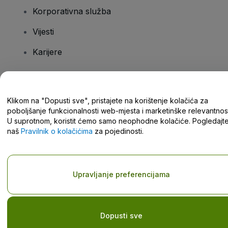
Korporativna služba
Vijesti
Karijere
Imate pitanja?
Klikom na "Dopusti sve", pristajete na korištenje kolačića za
poboljšanje funkcionalnosti web-mjesta i marketinške relevantnost
Centar za pomoć/kontaktirajte nas
U suprotnom, koristit ćemo samo neophodne kolačiće. Pogledajt
naš
Pravilnik o kolačićima
za pojedinosti.
Autorska prava © viagogo GmbH 2026
Pojedinosti o tvrtki
Upravljanje preferencijama
Korištenjem ovog web-mjesta prihvaćate
Odredbe i uvjete
,
Pravilnik o zaštiti privatnosti
,
Pravilnik o kolačićima
i
Pravilnik o
zaštiti privatnosti za mobilne uređaje
Nemojte dijeliti moje osobne podatke/Vaše postavke privatnosti
Dopusti sve