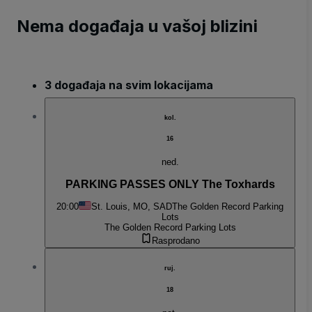
Nema događaja u vašoj blizini
3 događaja na svim lokacijama
kol.
16
ned.
PARKING PASSES ONLY The Toxhards
20:00
St. Louis, MO, SAD
The Golden Record Parking
Lots
The Golden Record Parking Lots
Rasprodano
ruj.
18