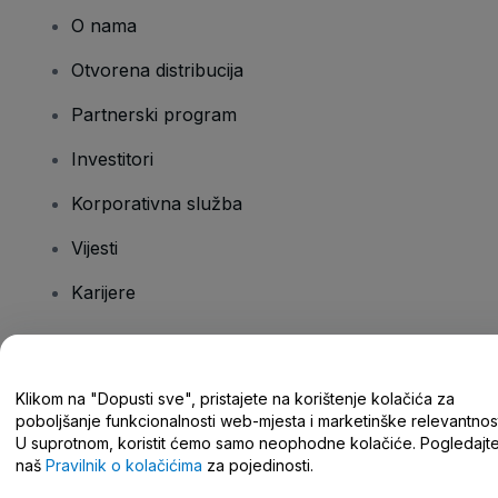
O nama
Otvorena distribucija
Partnerski program
Investitori
Korporativna služba
Vijesti
Karijere
Imate pitanja?
Klikom na "Dopusti sve", pristajete na korištenje kolačića za
poboljšanje funkcionalnosti web-mjesta i marketinške relevantnost
Centar za pomoć/kontaktirajte nas
U suprotnom, koristit ćemo samo neophodne kolačiće. Pogledajt
naš
Pravilnik o kolačićima
za pojedinosti.