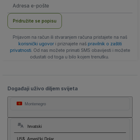
E-
mail
adresa
Pridružite se popisu
Prijavom na račun ili stvaranjem računa pristajete na naš
korisnički ugovor
i priznajete naš
pravilnik o zaštiti
privatnosti
. Od nas možete primati SMS obavijesti i možete
odustati od toga u bilo kojem trenutku.
Događaji uživo diljem svijeta
Montenegro
hrvatski
US$
Američki Dolar