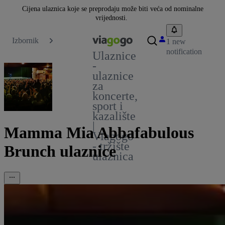
Cijena ulaznica koje se preprodaju može biti veća od nominalne
vrijednosti.
Izbornik
1 new
notification
Ulaznice
-
ulaznice
za
koncerte,
sport i
kazalište
|
Mamma Mia Abbafabulous
Viagogo
- tržište
Brunch ulaznice
ulaznica