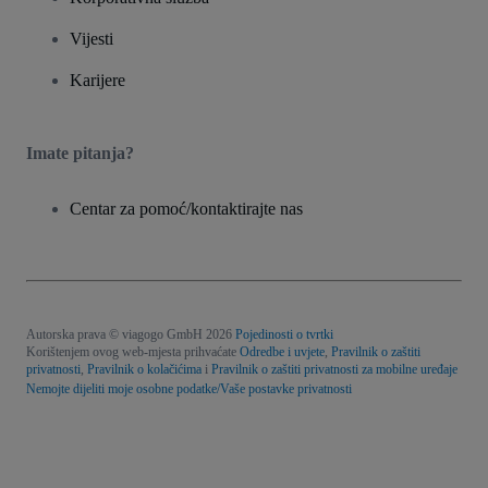
Vijesti
Karijere
Imate pitanja?
Centar za pomoć/kontaktirajte nas
Autorska prava © viagogo GmbH 2026
Pojedinosti o tvrtki
Korištenjem ovog web-mjesta prihvaćate
Odredbe i uvjete
,
Pravilnik o zaštiti
privatnosti
,
Pravilnik o kolačićima
i
Pravilnik o zaštiti privatnosti za mobilne uređaje
Nemojte dijeliti moje osobne podatke/Vaše postavke privatnosti