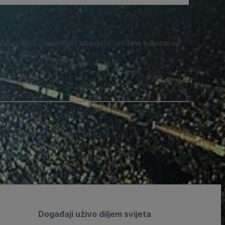
nas možete primati SMS obavijesti i možete odustati od
Događaji uživo diljem svijeta