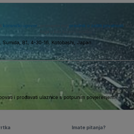
aš
korisnički ugovor
i priznajete naš
pravilnik o zaštiti privatnosti
. Od 
toga u bilo kojem trenutku.
 Sumida, B1, 4-30-16, Kotobashi, Japan
ati i prodavati ulaznice s potpunim povjerenjem.
vrtka
Imate pitanja?