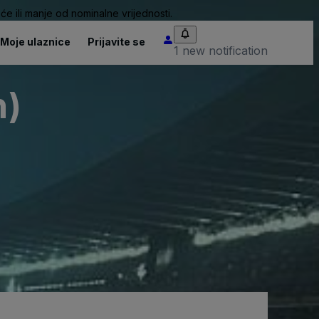
će ili manje od nominalne vrijednosti.
Moje ulaznice
Prijavite se
1 new notification
h)