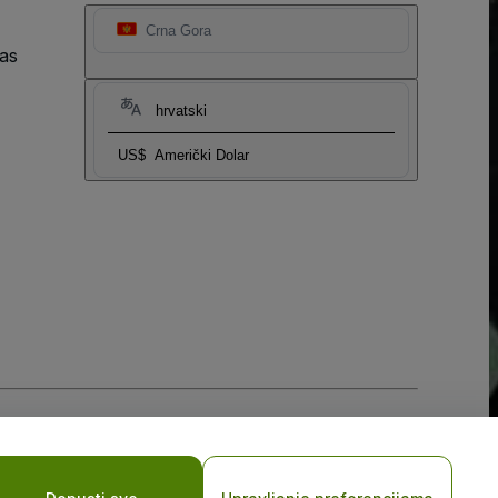
Crna Gora
as
hrvatski
US$
Američki Dolar
sti za mobilne uređaje