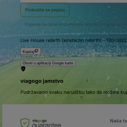
adresa
Pridružite se popisu
Prijavom na račun ili stvaranjem računa pristajete na n
Live House rebirth (kinshicho rebirth)
-
130-0022,
Kopiraj
Otvori u aplikaciji Google karte
viagogo jamstvo
Podržavamo svaku narudžbu tako da možete kupov
Naša t