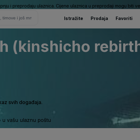
pnju i preprodaju ulaznica. Cijene ulaznica u preprodaji mogu biti ve
Istražite
Prodaja
Favoriti
h (kinshicho rebirt
ikaz svih događaja.
o u vašu ulaznu poštu