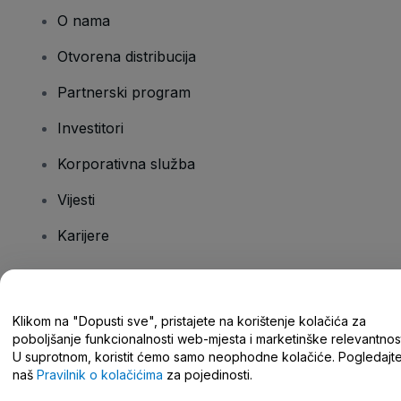
O nama
Otvorena distribucija
Partnerski program
Investitori
Korporativna služba
Vijesti
Karijere
Imate pitanja?
Klikom na "Dopusti sve", pristajete na korištenje kolačića za
poboljšanje funkcionalnosti web-mjesta i marketinške relevantnost
Centar za pomoć/kontaktirajte nas
U suprotnom, koristit ćemo samo neophodne kolačiće. Pogledajt
naš
Pravilnik o kolačićima
za pojedinosti.