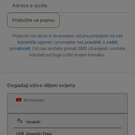
E-
mail
adresa
Pridružite se popisu
Prijavom na račun ili stvaranjem računa pristajete na naš
korisnički ugovor
i priznajete naš
pravilnik o zaštiti
privatnosti
. Od nas možete primati SMS obavijesti i možete
odustati od toga u bilo kojem trenutku.
Događaji uživo diljem svijeta
Montenegro
hrvatski
US$
Američki Dolar