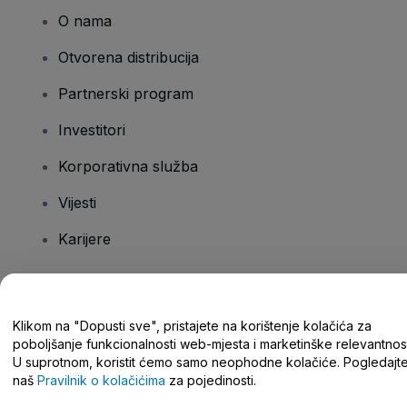
O nama
Otvorena distribucija
Partnerski program
Investitori
Korporativna služba
Vijesti
Karijere
Imate pitanja?
Klikom na "Dopusti sve", pristajete na korištenje kolačića za
poboljšanje funkcionalnosti web-mjesta i marketinške relevantnost
Centar za pomoć/kontaktirajte nas
U suprotnom, koristit ćemo samo neophodne kolačiće. Pogledajt
naš
Pravilnik o kolačićima
za pojedinosti.