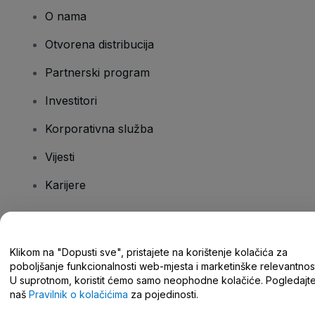
O nama
Otvorena distribucija
Partnerski program
Investitori
Korporativna služba
Vijesti
Karijere
Imate pitanja?
Klikom na "Dopusti sve", pristajete na korištenje kolačića za
poboljšanje funkcionalnosti web-mjesta i marketinške relevantnost
Centar za pomoć/kontaktirajte nas
U suprotnom, koristit ćemo samo neophodne kolačiće. Pogledajt
naš
Pravilnik o kolačićima
za pojedinosti.