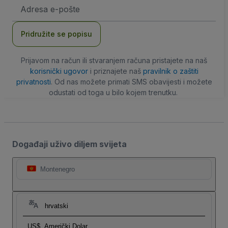
E-
mail
adresa
Pridružite se popisu
Prijavom na račun ili stvaranjem računa pristajete na naš
korisnički ugovor
i priznajete naš
pravilnik o zaštiti
privatnosti
. Od nas možete primati SMS obavijesti i možete
odustati od toga u bilo kojem trenutku.
Događaji uživo diljem svijeta
Montenegro
hrvatski
US$
Američki Dolar