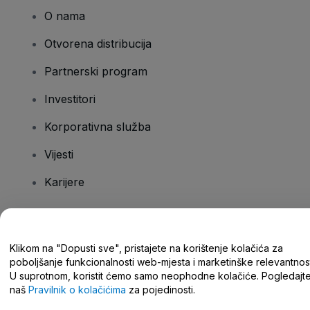
O nama
Otvorena distribucija
Partnerski program
Investitori
Korporativna služba
Vijesti
Karijere
Imate pitanja?
Klikom na "Dopusti sve", pristajete na korištenje kolačića za
poboljšanje funkcionalnosti web-mjesta i marketinške relevantnost
Centar za pomoć/kontaktirajte nas
U suprotnom, koristit ćemo samo neophodne kolačiće. Pogledajt
naš
Pravilnik o kolačićima
za pojedinosti.