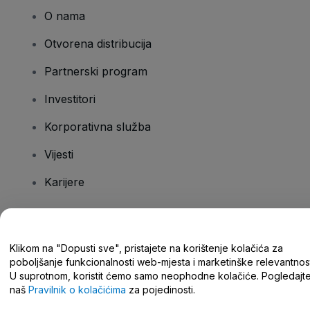
O nama
Otvorena distribucija
Partnerski program
Investitori
Korporativna služba
Vijesti
Karijere
Imate pitanja?
Klikom na "Dopusti sve", pristajete na korištenje kolačića za
poboljšanje funkcionalnosti web-mjesta i marketinške relevantnost
Centar za pomoć/kontaktirajte nas
U suprotnom, koristit ćemo samo neophodne kolačiće. Pogledajt
naš
Pravilnik o kolačićima
za pojedinosti.