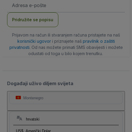
E-
mail
adresa
Pridružite se popisu
Prijavom na račun ili stvaranjem računa pristajete na naš
korisnički ugovor
i priznajete naš
pravilnik o zaštiti
privatnosti
. Od nas možete primati SMS obavijesti i možete
odustati od toga u bilo kojem trenutku.
Događaji uživo diljem svijeta
Montenegro
hrvatski
US$
Američki Dolar