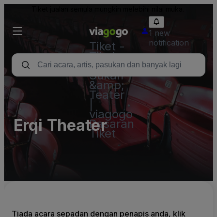
Tiket jualan semula mungkin melebihi nilai muka.
1 new
notification
Tiket -
Tiket
Konsert,
Sukan
&amp;
Teater
|
viagogo
Erqi Theater
Pasaran
Tiket
Tiada acara sepadan dengan penapis anda, klik