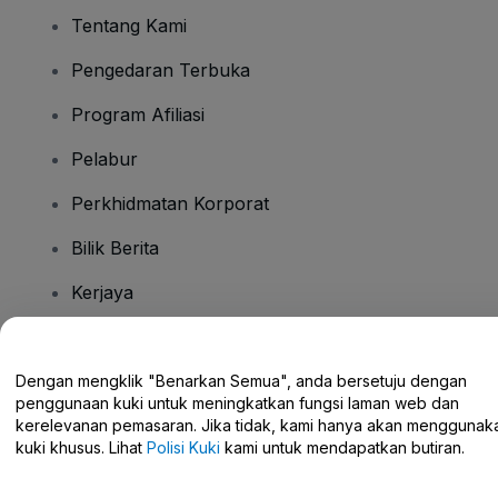
Tentang Kami
Pengedaran Terbuka
Program Afiliasi
Pelabur
Perkhidmatan Korporat
Bilik Berita
Kerjaya
Ada Soalan?
Dengan mengklik "Benarkan Semua", anda bersetuju dengan
penggunaan kuki untuk meningkatkan fungsi laman web dan
Pusat Bantuan / Hubungi Kami
kerelevanan pemasaran. Jika tidak, kami hanya akan menggunak
kuki khusus. Lihat
Polisi Kuki
kami untuk mendapatkan butiran.