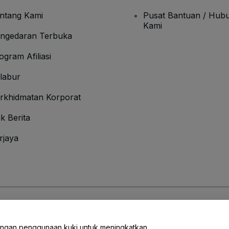
ntang Kami
Pusat Bantuan / Hubu
Kami
ngedaran Terbuka
ogram Afiliasi
labur
rkhidmatan Korporat
ik Berita
rjaya
Syarat
dan
Polisi Privasi
dan
Polisi Kuki
dan
Polisi Privasi Mudah Alih
engan penggunaan kuki untuk meningkatkan