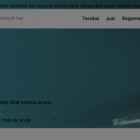
uk membeli dan menjual semula tiket. Harga tiket jualan semula mung
Terokai
jual
Kegema
tuk lihat semua acara.
i masuk anda