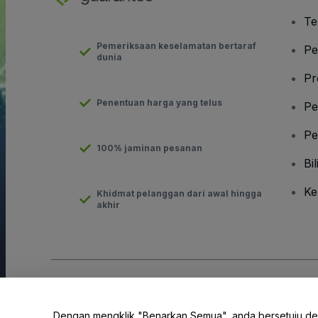
Te
Pemeriksaan keselamatan bertaraf
Pe
dunia
Pr
Penentuan harga yang telus
Pe
Pe
100% jaminan pesanan
Bil
Ke
Khidmat pelanggan dari awal hingga
akhir
Hak Cipta © viagogo GmbH 2026
Butiran Syarikat
Penggunaan laman web ini merupakan penerimaan
Terma dan 
Dengan mengklik "Benarkan Semua", anda bersetuju d