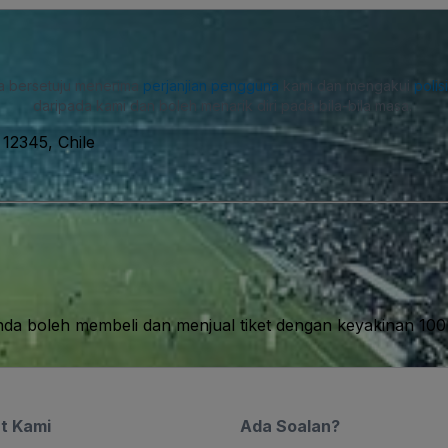
a bersetuju menerima
perjanjian pengguna
kami dan mengakui
polis
daripada kami dan boleh menarik diri pada bila-bila masa.
 12345, Chile
nda boleh membeli dan menjual tiket dengan keyakinan 10
t Kami
Ada Soalan?