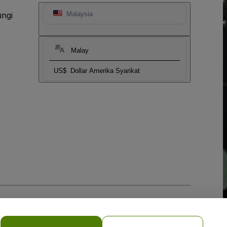
ngi
Malaysia
Malay
US$
Dollar Amerika Syarikat