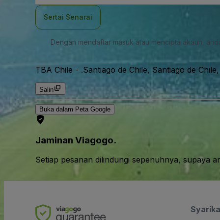
mel
Sertai Senarai
Dengan mendaftar masuk atau mencipta akaun, and
TBA Chile
-
.Santiago de Chile, Santiago de Chile,
Salin
Buka dalam Peta Google
Jaminan Viagogo.
Setiap pesanan dilindungi sepenuhnya, supaya a
Syarika