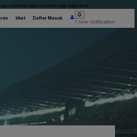
kin melebihi atau di bawah nilai muka tiket.
ran
tiket
Daftar Masuk
1 new notification