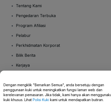
Tentang Kami
Pengedaran Terbuka
Program Afiliasi
Pelabur
Perkhidmatan Korporat
Bilik Berita
Kerjaya
Ada Soalan?
Dengan mengklik "Benarkan Semua", anda bersetuju dengan
penggunaan kuki untuk meningkatkan fungsi laman web dan
Pusat Bantuan / Hubungi Kami
kerelevanan pemasaran. Jika tidak, kami hanya akan menggunak
kuki khusus. Lihat
Polisi Kuki
kami untuk mendapatkan butiran.