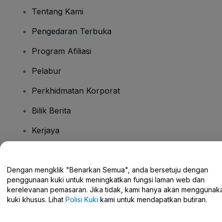
Tentang Kami
Pengedaran Terbuka
Program Afiliasi
Pelabur
Perkhidmatan Korporat
Bilik Berita
Kerjaya
Ada Soalan?
Dengan mengklik "Benarkan Semua", anda bersetuju dengan
penggunaan kuki untuk meningkatkan fungsi laman web dan
Pusat Bantuan / Hubungi Kami
kerelevanan pemasaran. Jika tidak, kami hanya akan menggunak
kuki khusus. Lihat
Polisi Kuki
kami untuk mendapatkan butiran.