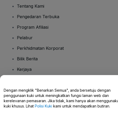
Tentang Kami
Pengedaran Terbuka
Program Afiliasi
Pelabur
Perkhidmatan Korporat
Bilik Berita
Kerjaya
Ada Soalan?
Dengan mengklik "Benarkan Semua", anda bersetuju dengan
penggunaan kuki untuk meningkatkan fungsi laman web dan
Pusat Bantuan / Hubungi Kami
kerelevanan pemasaran. Jika tidak, kami hanya akan menggunak
kuki khusus. Lihat
Polisi Kuki
kami untuk mendapatkan butiran.