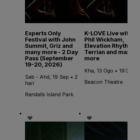
Experts Only
K-LOVE Live with
Festival with John
Phil Wickham,
Summit, Griz and
Elevation Rhythm,
many more - 2 Day
Terrian and many
Pass (September
more
19-20, 2026)
Kha, 13 Ogo • 19:30
Sab - Ahd, 19 Sep • 2
Beacon Theatre
hari
Randalls Island Park