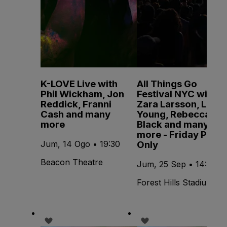
K-LOVE Live with
All Things Go
Phil Wickham, Jon
Festival NYC with
Reddick, Franni
Zara Larsson, Lola
Cash and many
Young, Rebecca
more
Black and many
more - Friday Pass
Only
Jum, 14 Ogo • 19:30
Beacon Theatre
Jum, 25 Sep • 14:15
Forest Hills Stadium