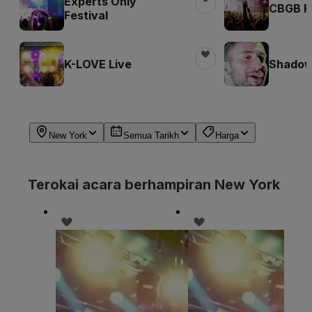
Experts Only
CBGB Fe
Festival
K-LOVE Live
Shadow 
New York
Semua Tarikh
Harga
Terokai acara berhampiran New York