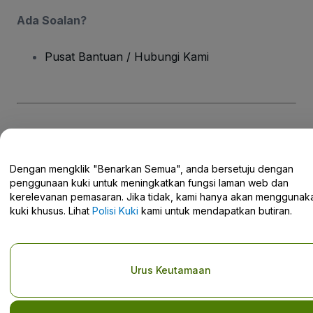
Ada Soalan?
Pusat Bantuan / Hubungi Kami
Hak Cipta © viagogo GmbH 2026
Butiran Syarikat
Penggunaan laman web ini merupakan penerimaan
Terma dan
Syarat
dan
Polisi Privasi
dan
Polisi Kuki
dan
Polisi Privasi Mudah Alih
Dengan mengklik "Benarkan Semua", anda bersetuju dengan
Jangan Kongsi Maklumat Peribadi Saya/Pilihan Privasi Anda.
penggunaan kuki untuk meningkatkan fungsi laman web dan
kerelevanan pemasaran. Jika tidak, kami hanya akan menggunak
kuki khusus. Lihat
Polisi Kuki
kami untuk mendapatkan butiran.
Urus Keutamaan