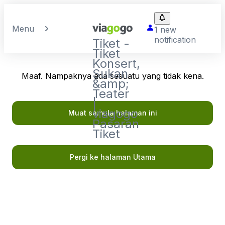
Menu
1 new
notification
Tiket -
Tiket
Konsert,
Sukan
Maaf. Nampaknya ada sesuatu yang tidak kena.
&amp;
Teater
|
viagogo
Muat semula halaman ini
Pasaran
Tiket
Pergi ke halaman Utama