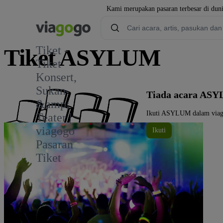
Kami merupakan pasaran terbesar di duni
Tiket -
Tiket ASYLUM
Tiket
Konsert,
Sukan
Tiada acara ASY
&amp;
Ikuti ASYLUM dalam viagog
Teater |
viagogo
Ikuti
Pasaran
Tiket