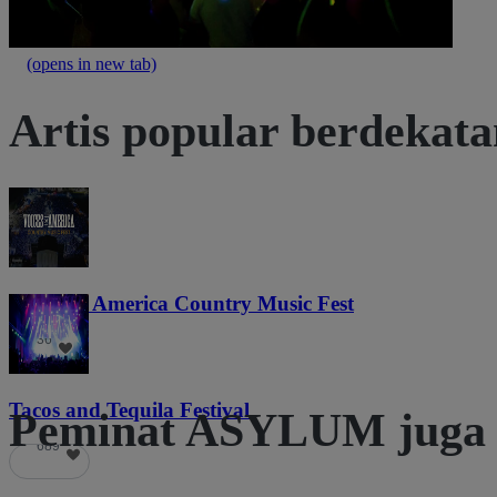
(opens in new tab)
Artis popular berdekat
Voices of America Country Music Fest
36
Tacos and Tequila Festival
Peminat ASYLUM juga 
689