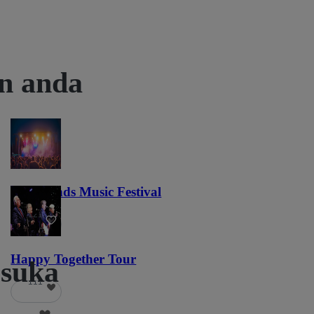
an anda
Lost Lands Music Festival
121
Happy Together Tour
suka
111