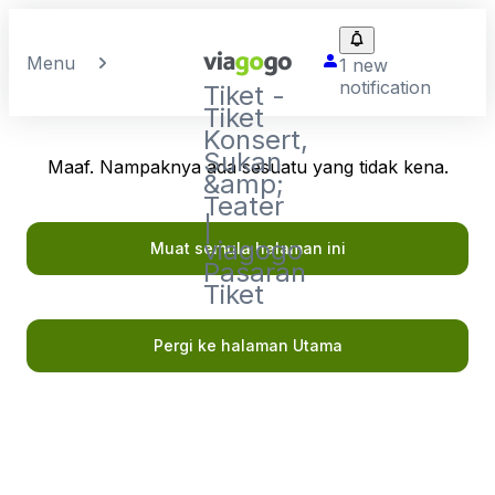
Menu
1 new
notification
Tiket -
Tiket
Konsert,
Sukan
Maaf. Nampaknya ada sesuatu yang tidak kena.
&amp;
Teater
|
viagogo
Muat semula halaman ini
Pasaran
Tiket
Pergi ke halaman Utama