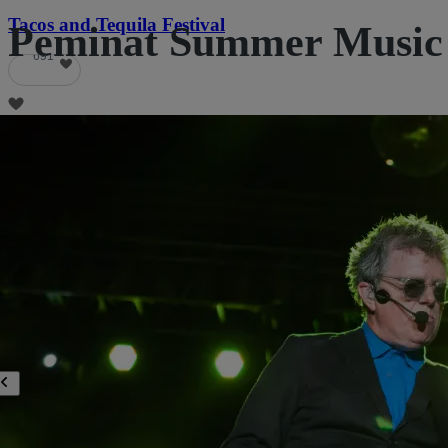
Tacos and Tequila Festival
Peminat Summer Music F
691