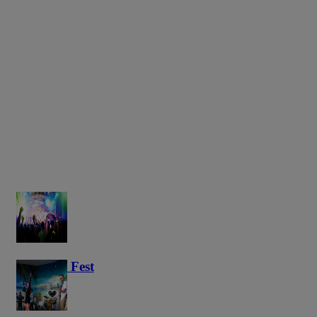
Haunted Fest
59