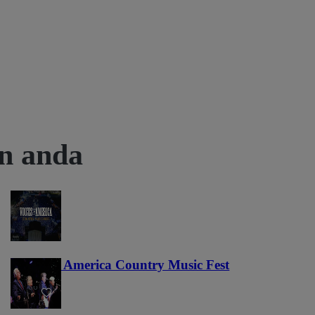
an anda
Voices of America Country Music Fest
36