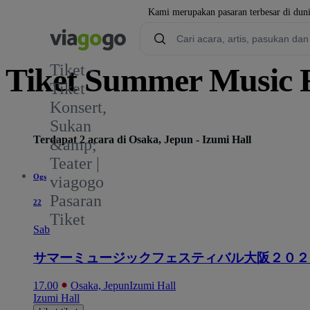
Kami merupakan pasaran terbesar di duni
Tiket -
Tiket Summer Music F
Tiket
Konsert,
Sukan
Terdapat 2 acara di Osaka, Jepun - Izumi Hall
&amp;
Teater |
Ogs
viagogo
Pasaran
22
Tiket
Sab
サマーミュージックフェスティバル大阪２０２
17.00
Osaka, Jepun
Izumi Hall
Izumi Hall