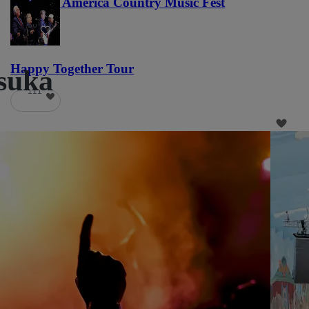
Voices of America Country Music Fest
36
Happy Together Tour
suka
111