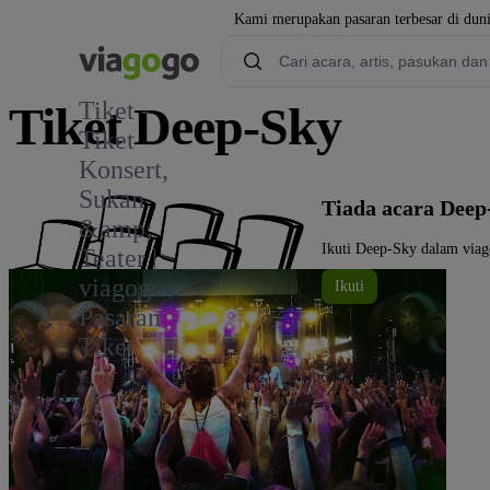
Kami merupakan pasaran terbesar di duni
Tiket -
Tiket Deep-Sky
Tiket
Konsert,
Sukan
Tiada acara Deep
&amp;
Ikuti Deep-Sky dalam viag
Teater |
viagogo
Ikuti
Pasaran
Tiket