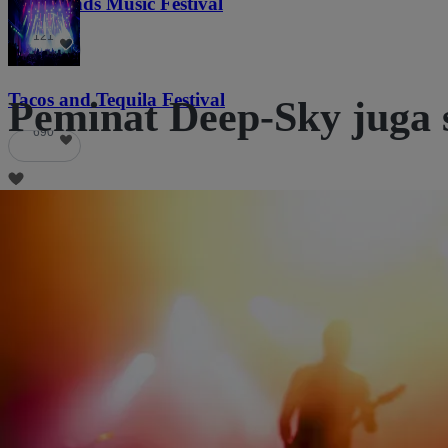
Lost Lands Music Festival
121
Tacos and Tequila Festival
Peminat Deep-Sky juga 
690