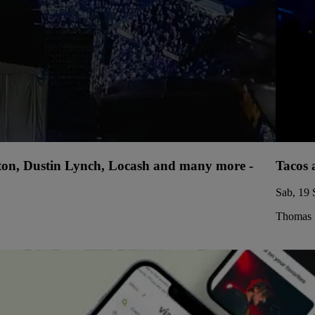
lton, Dustin Lynch, Locash and many more -
Tacos 
Sab, 19 
Thomas 