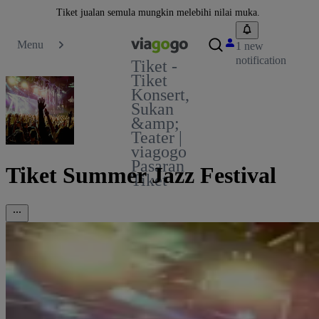
Tiket jualan semula mungkin melebihi nilai muka.
Menu
1 new
notification
Tiket -
Tiket
Konsert,
Sukan
&amp;
Teater |
viagogo
Pasaran
Tiket Summer Jazz Festival
Tiket