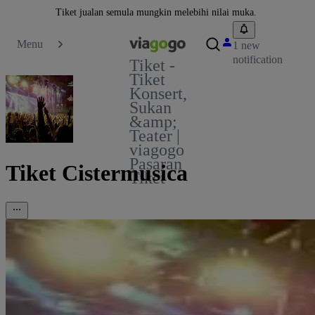
Tiket jualan semula mungkin melebihi nilai muka.
Menu
1 new
notification
Tiket -
Tiket
Konsert,
Sukan
&amp;
Teater |
viagogo
Pasaran
Tiket Cistermusica
Tiket