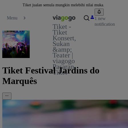
Tiket jualan semula mungkin melebihi nilai muka.
Menu
1 new
notification
Tiket -
Tiket
Konsert,
Sukan
&amp;
Teater |
viagogo
Pasaran
Tiket Festival Jardins do
Tiket
Marquês