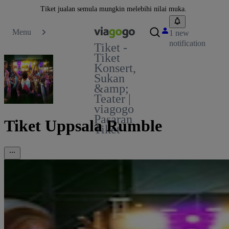
Tiket jualan semula mungkin melebihi nilai muka.
Menu
1 new
notification
Tiket -
Tiket
Konsert,
Sukan
&amp;
Teater |
viagogo
Pasaran
Tiket Uppsala Rumble
Tiket