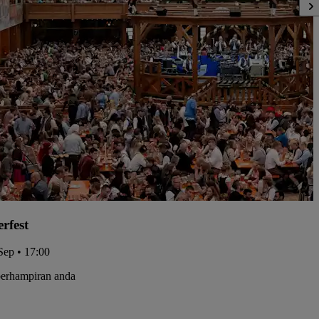
rfest
Sep • 17:00
berhampiran anda