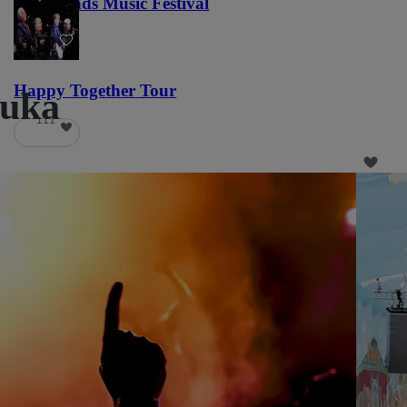
Lost Lands Music Festival
121
Happy Together Tour
suka
111