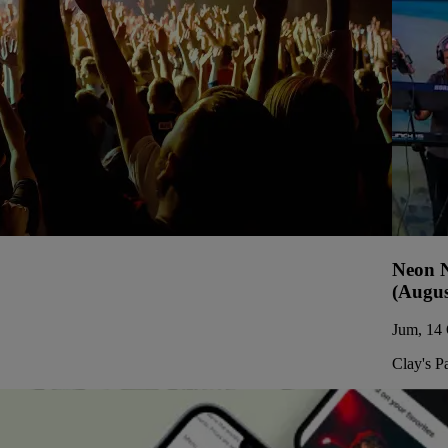
Neon N
(Augus
Jum, 14 
Clay's P