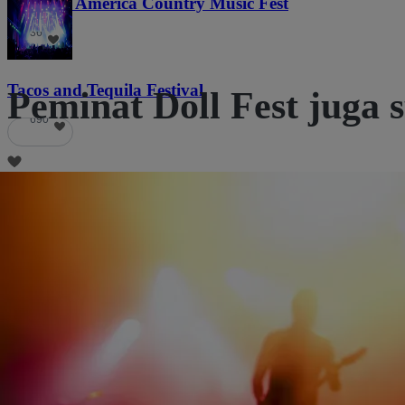
Voices of America Country Music Fest
36
Tacos and Tequila Festival
Peminat Doll Fest juga 
690