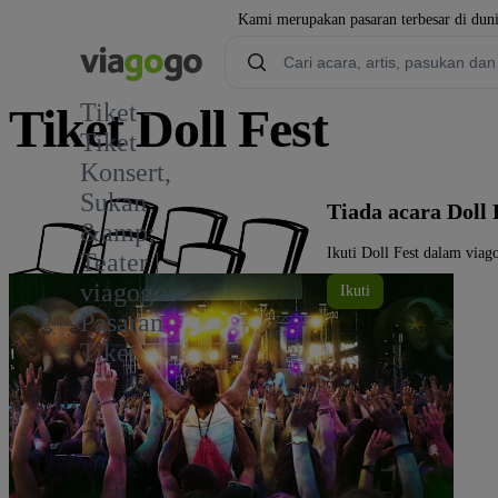
Kami merupakan pasaran terbesar di duni
Tiket -
Tiket Doll Fest
Tiket
Konsert,
Sukan
Tiada acara Doll 
&amp;
Ikuti Doll Fest dalam viag
Teater |
viagogo
Ikuti
Pasaran
Tiket