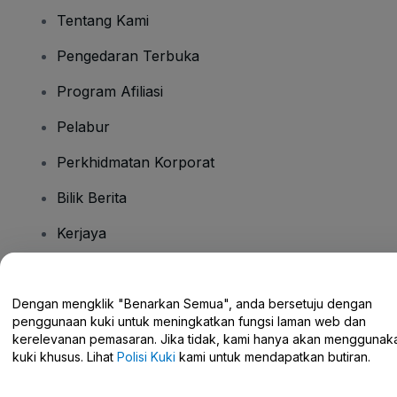
Tentang Kami
Pengedaran Terbuka
Program Afiliasi
Pelabur
Perkhidmatan Korporat
Bilik Berita
Kerjaya
Ada Soalan?
Dengan mengklik "Benarkan Semua", anda bersetuju dengan
penggunaan kuki untuk meningkatkan fungsi laman web dan
Pusat Bantuan / Hubungi Kami
kerelevanan pemasaran. Jika tidak, kami hanya akan menggunak
kuki khusus. Lihat
Polisi Kuki
kami untuk mendapatkan butiran.