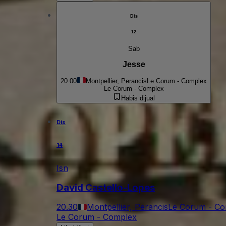
Dis
12
Sab
Jesse
20.00
Montpellier, Perancis
Le Corum - Complex
Le Corum - Complex
Habis dijual
Dis
14
Isn
David Castello-Lopes
20.30
Montpellier, Perancis
Le Corum - Co
Le Corum - Complex