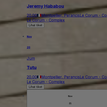
Jeremy Hababou
20.00
Montpellier, Perancis
Le Corum - C
Le Corum - Complex
Lihat tiket
Nov
20
Jum
Tutu
20.00
Montpellier, Perancis
Le Corum - C
Le Corum - Complex
Lihat tiket
Nov
21