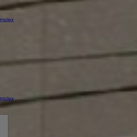
omplex
omplex