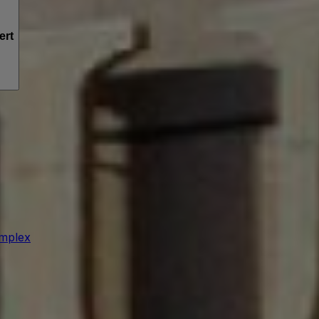
ert
mplex