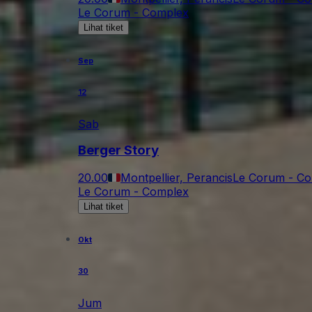
Le Corum - Complex
Lihat tiket
Sep
12
Sab
Berger Story
20.00
Montpellier, Perancis
Le Corum - C
Le Corum - Complex
Lihat tiket
Okt
30
Jum