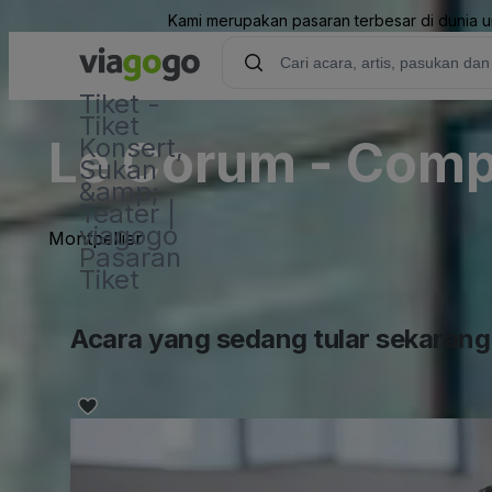
Kami merupakan pasaran terbesar di dunia unt
Tiket -
Tiket
Le Corum - Comp
Konsert,
Sukan
&amp;
Teater |
viagogo
Montpellier
Pasaran
Tiket
Acara yang sedang tular sekarang