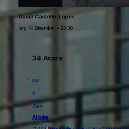
David Castello-Lopes
Isn, 14 Disember • 20:30
34 Acara
Sep
11
Jum
Alizée
20.00
Montpellier, Perancis
Le Corum - C