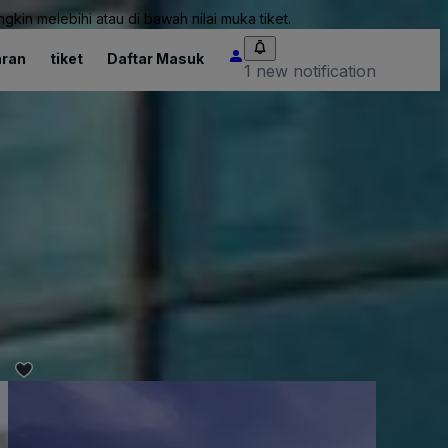
kin melebihi atau di bawah nilai muka tiket.
ran
tiket
Daftar Masuk
1 new notification