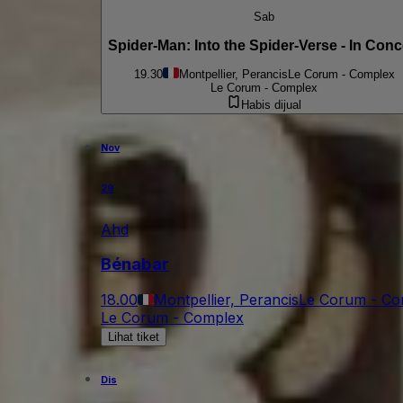
Sab
Spider-Man: Into the Spider-Verse - In Conc
19.30
Montpellier, Perancis
Le Corum - Complex
Le Corum - Complex
Habis dijual
Nov
29
Ahd
Bénabar
18.00
Montpellier, Perancis
Le Corum - Co
Le Corum - Complex
Lihat tiket
Dis