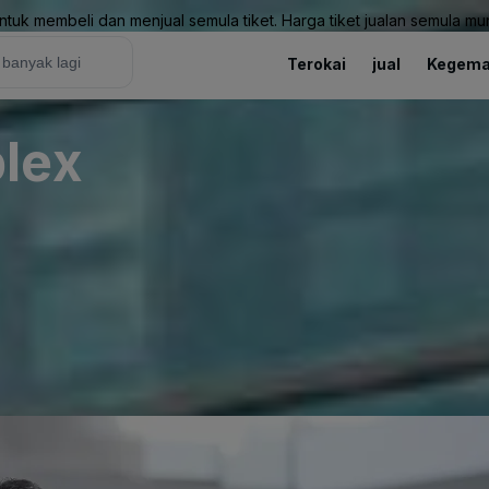
uk membeli dan menjual semula tiket. Harga tiket jualan semula mung
Terokai
jual
Kegema
lex