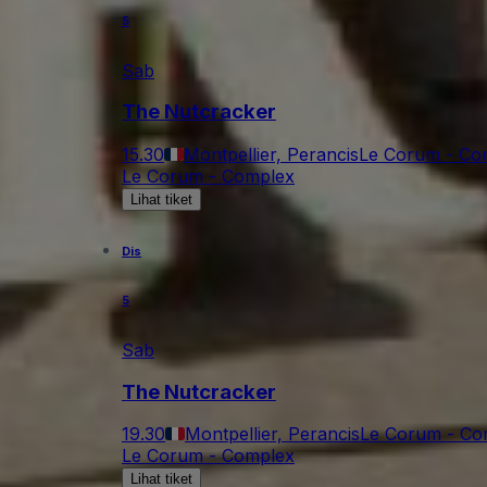
5
Sab
The Nutcracker
15.30
Montpellier, Perancis
Le Corum - Co
Le Corum - Complex
Lihat tiket
Dis
5
Sab
The Nutcracker
19.30
Montpellier, Perancis
Le Corum - Co
Le Corum - Complex
Lihat tiket