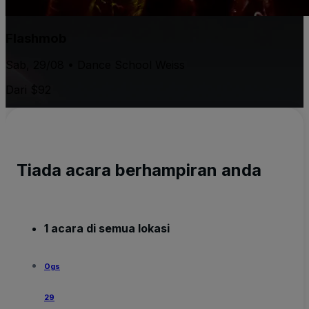
Flashmob
Sab, 29/08 • Dance School Weiss
Dari $92
Tiada acara berhampiran anda
1 acara di semua lokasi
Ogs
29