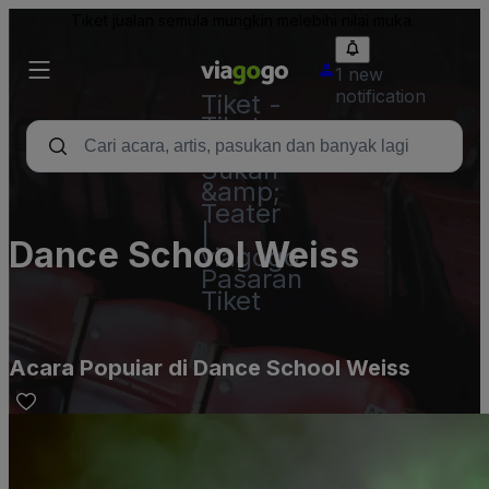
Tiket jualan semula mungkin melebihi nilai muka.
1 new
notification
Tiket -
Tiket
Konsert,
Sukan
&amp;
Teater
|
Dance School Weiss
viagogo
Pasaran
Tiket
Acara Popuiar di Dance School Weiss