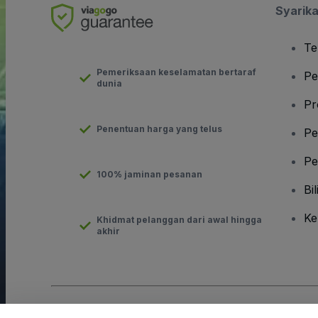
Syarika
Te
Pemeriksaan keselamatan bertaraf
Pe
dunia
Pr
Penentuan harga yang telus
Pe
Pe
100% jaminan pesanan
Bil
Ke
Khidmat pelanggan dari awal hingga
akhir