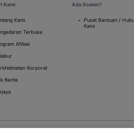
t Kami
Ada Soalan?
ntang Kami
Pusat Bantuan / Hubu
Kami
ngedaran Terbuka
ogram Afiliasi
labur
rkhidmatan Korporat
ik Berita
rjaya