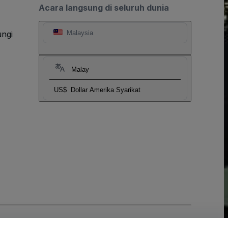
Acara langsung di seluruh dunia
ngi
Malaysia
Malay
US$
Dollar Amerika Syarikat