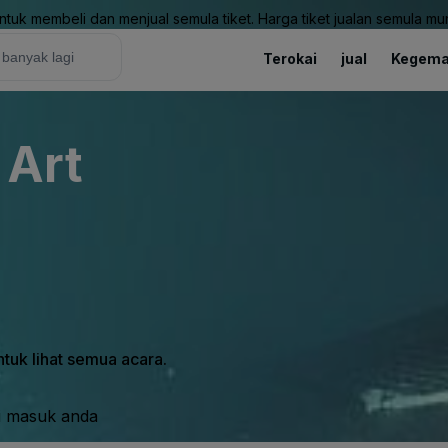
uk membeli dan menjual semula tiket. Harga tiket jualan semula mung
Terokai
jual
Kegema
 Art
tuk lihat semua acara.
i masuk anda