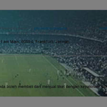
a bersetuju menerima
perjanjian pengguna
kami dan mengakui
polis
daripada kami dan boleh menarik diri pada bila-bila masa.
rt am Main, 60594, Frankfurt, Jerman
nda boleh membeli dan menjual tiket dengan keyakinan 10