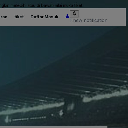
kin melebihi atau di bawah nilai muka tiket.
ran
tiket
Daftar Masuk
1 new notification