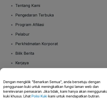
Tentang Kami
Pengedaran Terbuka
Program Afiliasi
Pelabur
Perkhidmatan Korporat
Bilik Berita
Kerjaya
Ada Soalan?
Dengan mengklik "Benarkan Semua", anda bersetuju dengan
penggunaan kuki untuk meningkatkan fungsi laman web dan
Pusat Bantuan / Hubungi Kami
kerelevanan pemasaran. Jika tidak, kami hanya akan menggunak
kuki khusus. Lihat
Polisi Kuki
kami untuk mendapatkan butiran.