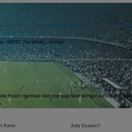
a bersetuju menerima
perjanjian pengguna
kami dan mengakui
polis
daripada kami dan boleh menarik diri pada bila-bila masa.
ny, 48612, Horstmar, Jerman
nda boleh membeli dan menjual tiket dengan keyakinan 10
t Kami
Ada Soalan?