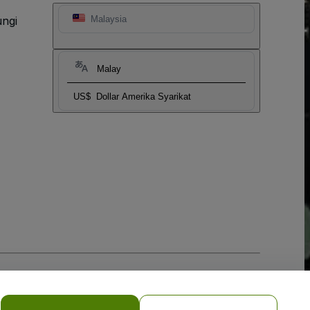
ngi
Malaysia
Malay
US$
Dollar Amerika Syarikat