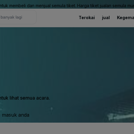
uk membeli dan menjual semula tiket. Harga tiket jualan semula mung
Terokai
jual
Kegema
tuk lihat semua acara.
i masuk anda