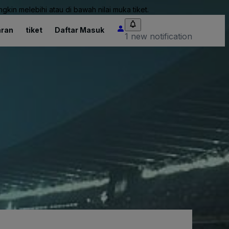
kin melebihi atau di bawah nilai muka tiket.
ran
tiket
Daftar Masuk
1 new notification