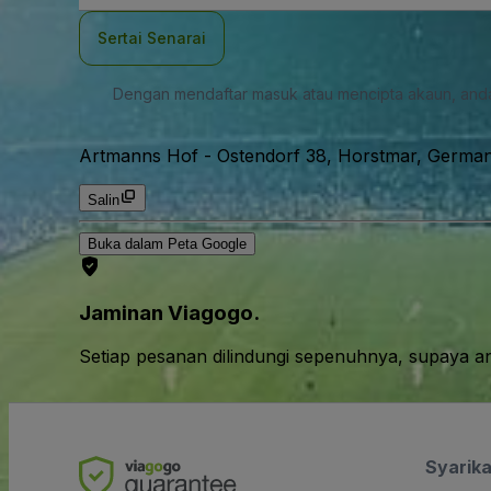
mel
Sertai Senarai
Dengan mendaftar masuk atau mencipta akaun, and
Artmanns Hof
-
Ostendorf 38, Horstmar, Germa
Salin
Buka dalam Peta Google
Jaminan Viagogo.
Setiap pesanan dilindungi sepenuhnya, supaya a
Syarika