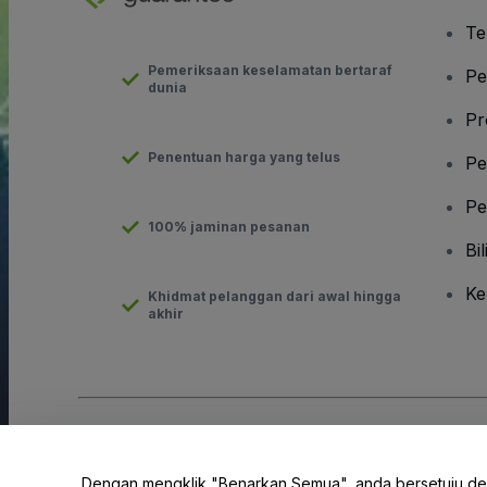
Te
Pemeriksaan keselamatan bertaraf
Pe
dunia
Pr
Penentuan harga yang telus
Pe
Pe
100% jaminan pesanan
Bil
Ke
Khidmat pelanggan dari awal hingga
akhir
Hak Cipta © viagogo GmbH 2026
Butiran Syarikat
Penggunaan laman web ini merupakan penerimaan
Terma dan 
Dengan mengklik "Benarkan Semua", anda bersetuju d