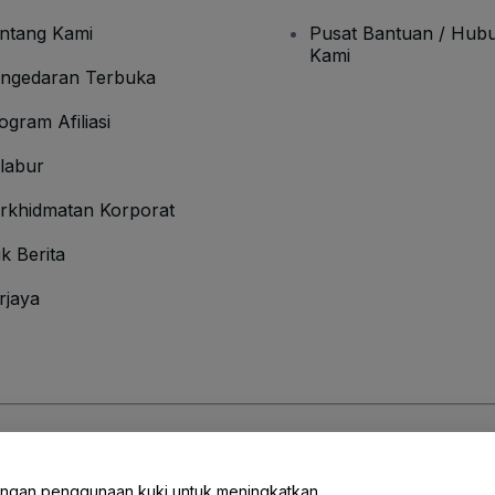
ntang Kami
Pusat Bantuan / Hubu
Kami
ngedaran Terbuka
ogram Afiliasi
labur
rkhidmatan Korporat
ik Berita
rjaya
Syarat
dan
Polisi Privasi
dan
Polisi Kuki
dan
Polisi Privasi Mudah Alih
engan penggunaan kuki untuk meningkatkan