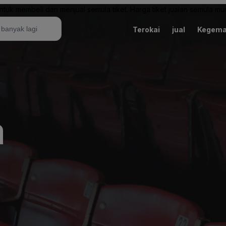
uk membeli dan menjual semula tiket. Harga tiket jualan semula mung
Terokai
jual
Kegema
a