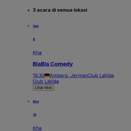
3 acara di semua lokasi
Okt
8
Kha
BlaBla Comedy
19.30
Amberg, Jerman
Club LaVida
Club LaVida
Lihat tiket
Nov
12
Kha