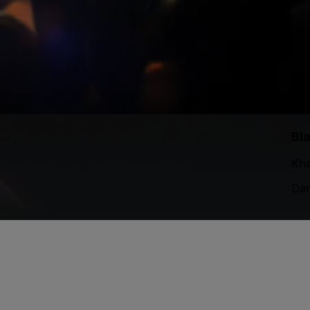
Bl
Kha
Dar