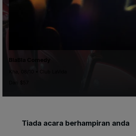
BlaBla Comedy
Kha, 08/10 • Club LaVida
Dari $57
Tiada acara berhampiran anda