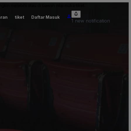
kin melebihi atau di bawah nilai muka tiket.
ran
tiket
Daftar Masuk
1 new notification