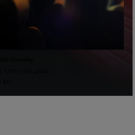
aBla Comedy
, 10/12 • Club LaVida
i $57