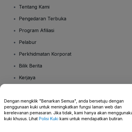
Tentang Kami
Pengedaran Terbuka
Program Afiliasi
Pelabur
Perkhidmatan Korporat
Bilik Berita
Kerjaya
Ada Soalan?
Dengan mengklik "Benarkan Semua", anda bersetuju dengan
penggunaan kuki untuk meningkatkan fungsi laman web dan
Pusat Bantuan / Hubungi Kami
kerelevanan pemasaran. Jika tidak, kami hanya akan menggunak
kuki khusus. Lihat
Polisi Kuki
kami untuk mendapatkan butiran.