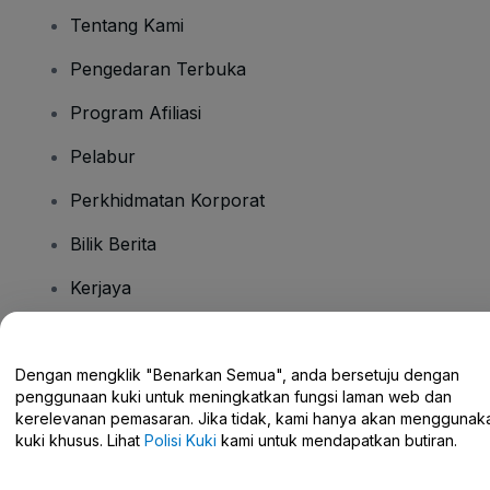
Tentang Kami
Pengedaran Terbuka
Program Afiliasi
Pelabur
Perkhidmatan Korporat
Bilik Berita
Kerjaya
Ada Soalan?
Dengan mengklik "Benarkan Semua", anda bersetuju dengan
penggunaan kuki untuk meningkatkan fungsi laman web dan
Pusat Bantuan / Hubungi Kami
kerelevanan pemasaran. Jika tidak, kami hanya akan menggunak
kuki khusus. Lihat
Polisi Kuki
kami untuk mendapatkan butiran.