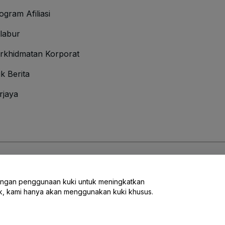
ogram Afiliasi
labur
rkhidmatan Korporat
ik Berita
rjaya
Syarat
dan
Polisi Privasi
dan
Polisi Kuki
dan
Polisi Privasi Mudah Alih
engan penggunaan kuki untuk meningkatkan
ak, kami hanya akan menggunakan kuki khusus.