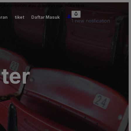
kin melebihi atau di bawah nilai muka tiket.
ran
tiket
Daftar Masuk
1 new notification
ter