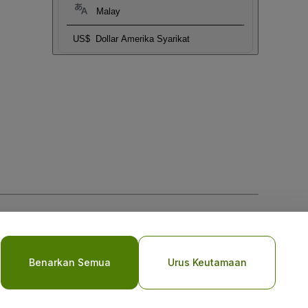
Malay
US$
Dollar Amerika Syarikat
Benarkan Semua
Urus Keutamaan