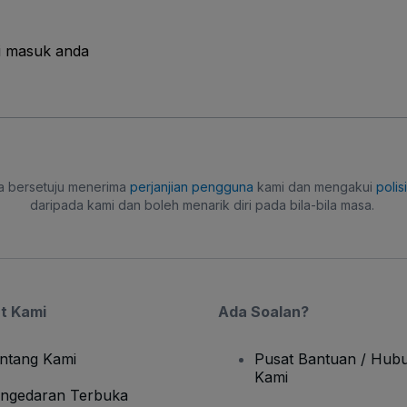
i masuk anda
a bersetuju menerima
perjanjian pengguna
kami dan mengakui
polis
daripada kami dan boleh menarik diri pada bila-bila masa.
t Kami
Ada Soalan?
ntang Kami
Pusat Bantuan / Hubu
Kami
ngedaran Terbuka