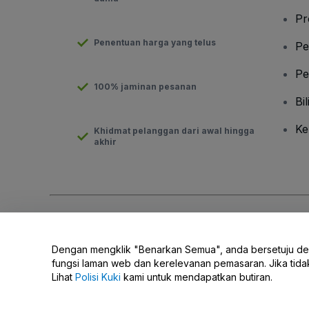
Pr
Penentuan harga yang telus
Pe
Pe
100% jaminan pesanan
Bil
Ke
Khidmat pelanggan dari awal hingga
akhir
Hak Cipta © viagogo GmbH 2026
Butiran Syarikat
Penggunaan laman web ini merupakan penerimaan
Terma dan 
Dengan mengklik "Benarkan Semua", anda bersetuju d
Jangan Kongsi Maklumat Peribadi Saya/Pilihan Privasi Anda.
fungsi laman web dan kerelevanan pemasaran. Jika tid
Lihat
Polisi Kuki
kami untuk mendapatkan butiran.