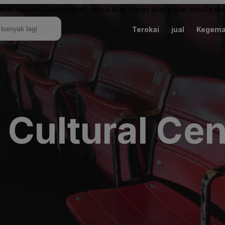
uk membeli dan menjual semula tiket. Harga tiket jualan semula mung
Terokai
jual
Kegema
 Cultural Cen