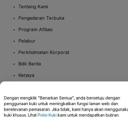
Tentang Kami
Pengedaran Terbuka
Program Afiliasi
Pelabur
Perkhidmatan Korporat
Bilik Berita
Kerjaya
Ada Soalan?
Dengan mengklik "Benarkan Semua", anda bersetuju dengan
penggunaan kuki untuk meningkatkan fungsi laman web dan
Pusat Bantuan / Hubungi Kami
kerelevanan pemasaran. Jika tidak, kami hanya akan menggunak
kuki khusus. Lihat
Polisi Kuki
kami untuk mendapatkan butiran.