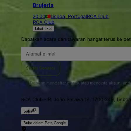
Brujeria
20.00
Lisboa, Portugal
RCA Club
RCA Club
Lihat tiket
Dapatkan acara dan tawaran hangat terus ke pet
Alamat
E-
mel
Sertai Senarai
Dengan mendaftar masuk atau mencipta akaun, and
RCA Club
-
R. João Saraiva 18, 1700-249, Lisboa
Salin
Buka dalam Peta Google