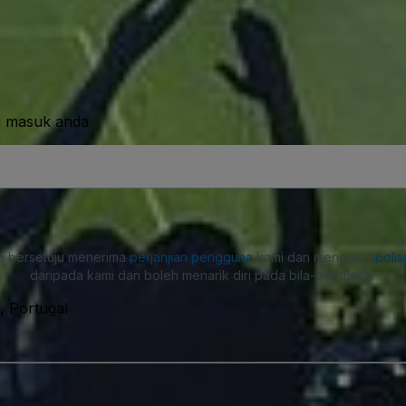
i masuk anda
a bersetuju menerima
perjanjian pengguna
kami dan mengakui
polis
daripada kami dan boleh menarik diri pada bila-bila masa.
, Portugal