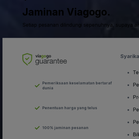
Jaminan Viagogo.
Setiap pesanan dilindungi sepenuhnya, supaya a
Syarika
Te
Pemeriksaan keselamatan bertaraf
Pe
dunia
Pr
Penentuan harga yang telus
Pe
Pe
100% jaminan pesanan
Bil