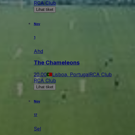
RCA Club
Lihat tiket
Nov
1
Ahd
The Chameleons
20.00
Lisboa, Portugal
RCA Club
RCA Club
Lihat tiket
Nov
17
Sel