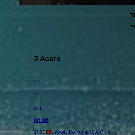
T
A
3 Acara
Okt
10
Sab
Ist Ist
21.30
Lisboa, Portugal
RCA Club