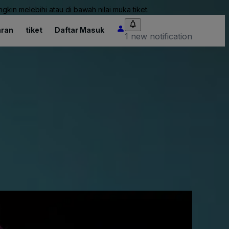
kin melebihi atau di bawah nilai muka tiket.
ran
tiket
Daftar Masuk
1 new notification