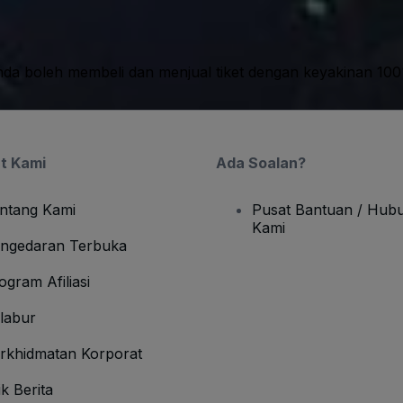
nda boleh membeli dan menjual tiket dengan keyakinan 10
t Kami
Ada Soalan?
ntang Kami
Pusat Bantuan / Hubu
Kami
ngedaran Terbuka
ogram Afiliasi
labur
rkhidmatan Korporat
ik Berita