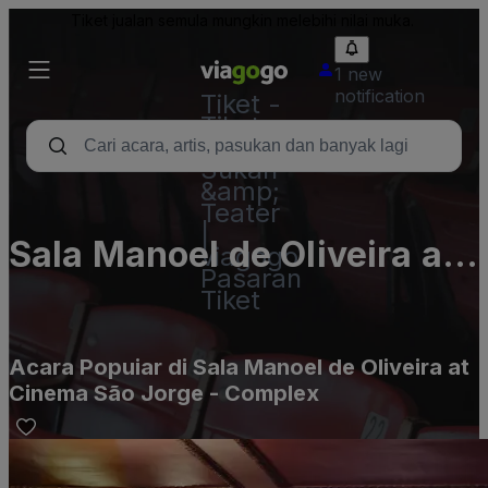
Tiket jualan semula mungkin melebihi nilai muka.
1 new
notification
Tiket -
Tiket
Konsert,
Sukan
&amp;
Teater
|
Sala Manoel de Oliveira at
viagogo
Pasaran
Cinema São Jorge -
Tiket
Complex
Acara Popuiar di Sala Manoel de Oliveira at
Cinema São Jorge - Complex