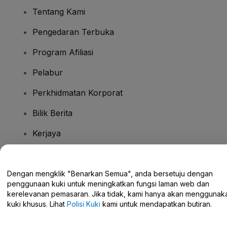
Tentang Kami
Pengedaran Terbuka
Program Afiliasi
Pelabur
Perkhidmatan Korporat
Bilik Berita
Kerjaya
Ada Soalan?
Dengan mengklik "Benarkan Semua", anda bersetuju dengan
penggunaan kuki untuk meningkatkan fungsi laman web dan
Pusat Bantuan / Hubungi Kami
kerelevanan pemasaran. Jika tidak, kami hanya akan menggunak
kuki khusus. Lihat
Polisi Kuki
kami untuk mendapatkan butiran.