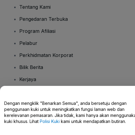
Tentang Kami
Pengedaran Terbuka
Program Afiliasi
Pelabur
Perkhidmatan Korporat
Bilik Berita
Kerjaya
Ada Soalan?
Dengan mengklik "Benarkan Semua", anda bersetuju dengan
penggunaan kuki untuk meningkatkan fungsi laman web dan
Pusat Bantuan / Hubungi Kami
kerelevanan pemasaran. Jika tidak, kami hanya akan menggunak
kuki khusus. Lihat
Polisi Kuki
kami untuk mendapatkan butiran.