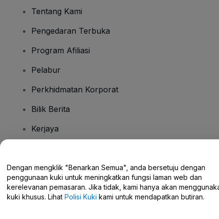
Tentang Kami
Pengedaran Terbuka
Program Afiliasi
Pelabur
Perkhidmatan Korporat
Bilik Berita
Kerjaya
Ada Soalan?
Dengan mengklik "Benarkan Semua", anda bersetuju dengan
penggunaan kuki untuk meningkatkan fungsi laman web dan
Pusat Bantuan / Hubungi Kami
kerelevanan pemasaran. Jika tidak, kami hanya akan menggunak
kuki khusus. Lihat
Polisi Kuki
kami untuk mendapatkan butiran.