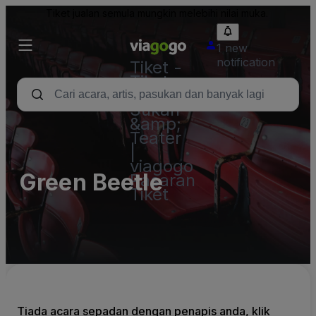
Tiket jualan semula mungkin melebihi nilai muka.
1 new
notification
Tiket -
Tiket
Konsert,
Sukan
&amp;
Teater
|
viagogo
Green Beetle
Pasaran
Tiket
Tiada acara sepadan dengan penapis anda, klik