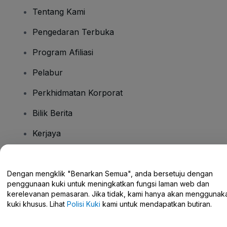
Tentang Kami
Pengedaran Terbuka
Program Afiliasi
Pelabur
Perkhidmatan Korporat
Bilik Berita
Kerjaya
Ada Soalan?
Dengan mengklik "Benarkan Semua", anda bersetuju dengan
penggunaan kuki untuk meningkatkan fungsi laman web dan
Pusat Bantuan / Hubungi Kami
kerelevanan pemasaran. Jika tidak, kami hanya akan menggunak
kuki khusus. Lihat
Polisi Kuki
kami untuk mendapatkan butiran.