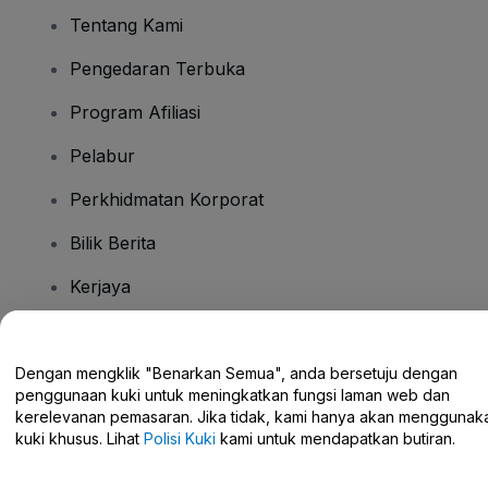
Tentang Kami
Pengedaran Terbuka
Program Afiliasi
Pelabur
Perkhidmatan Korporat
Bilik Berita
Kerjaya
Ada Soalan?
Dengan mengklik "Benarkan Semua", anda bersetuju dengan
penggunaan kuki untuk meningkatkan fungsi laman web dan
Pusat Bantuan / Hubungi Kami
kerelevanan pemasaran. Jika tidak, kami hanya akan menggunak
kuki khusus. Lihat
Polisi Kuki
kami untuk mendapatkan butiran.