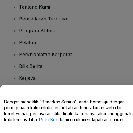
Tentang Kami
Pengedaran Terbuka
Program Afiliasi
Pelabur
Perkhidmatan Korporat
Bilik Berita
Kerjaya
Ada Soalan?
Dengan mengklik "Benarkan Semua", anda bersetuju dengan
penggunaan kuki untuk meningkatkan fungsi laman web dan
Pusat Bantuan / Hubungi Kami
kerelevanan pemasaran. Jika tidak, kami hanya akan menggunak
kuki khusus. Lihat
Polisi Kuki
kami untuk mendapatkan butiran.