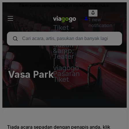
Tiket jualan semula mungkin melebihi nilai muka.
1 new
notification
Tiket -
Tiket
Konsert,
Sukan
&amp;
Teater
|
viagogo
Vasa Park
Pasaran
Tiket
Tiada acara sepadan dengan penapis anda, klik